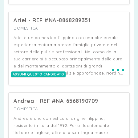
con competenza di tutte le loro esigenze quotidiane
e accompagnandoli nelle diverse fasi della crescita.
Ariel - REF #NA-8868289351
Di recente ha inoltre completato un corso di
formazione in Analisi del Comportamento Applicata
DOMESTICA
(ABA) per Tecnici del Comportamento (Behavioral
Ariel è un domestico filippino con una pluriennale
Technician), ampliando ulteriormente le proprie
esperienza maturata presso famiglie private e nel
competenze nell'assistenza ai minori. Nel suo Paese
settore delle pulizie professionali. Nel corso della
ha conseguito una Laurea in Ingegneria. Maryna
sua carriera si è occupato principalmente della cura
⋯
dispone di ottime referenze ed è una persona
e del mantenimento di abitazioni di grandi
discreta, affidabile, seria e professionale, apprezzata
dimensioni, svolgendo pulizie approfondite, riordino
ASSUMI QUESTO CANDIDATO
per il suo approccio responsabile e la capacità di
degli ambienti e supporto nel servizio a tavola
instaurare un rapporto di fiducia con le famiglie. Ha
durante pranzi, cene ed eventi familiari. È una
la patente e sa nuotare.
persona laboriosa, discreta e disponibile, abituata a
Andrea - REF #NA-6568190709
lavorare in contesti familiari strutturati e a
collaborare con altro personale domestico. Al
DOMESTICA
momento ha la patente di guida scaduta,
Andrea è una domestica di origine filippina,
eventualmente dovrebbe provvedere ad un rinnovo.
residente in Italia dal 1992. Parla fluentemente
italiano e inglese, oltre alla sua lingua madre.