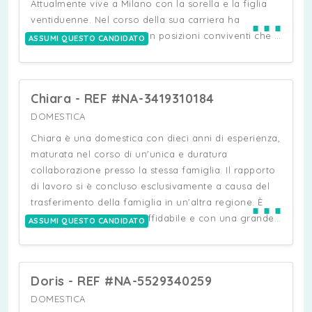
Attualmente vive a Milano con la sorella e la figlia
⋯
ventiduenne. Nel corso della sua carriera ha
maturato esperienza sia in posizioni conviventi che a
ASSUMI QUESTO CANDIDATO
ore, collaborando anche con famiglie di alto profilo.
È completamente autonoma nella gestione di tutte
le principali mansioni domestiche: pulizie di
Chiara - REF #NA-3419310184
appartamenti e ville di grandi dimensioni, stiro, cura
del guardaroba e preparazione dei pasti. Grazie al
DOMESTICA
diploma alberghiero conseguito nelle Filippine, e
Chiara è una domestica con dieci anni di esperienza,
all'esperienza maturata è anche un'ottima cuoca. Nel
maturata nel corso di un'unica e duratura
tempo ha inoltre ampliato le proprie competenze
collaborazione presso la stessa famiglia. Il rapporto
lavorando nei settori della logistica e del magazzino,
di lavoro si è concluso esclusivamente a causa del
⋯
oltre ad aver maturato esperienza nell'assistenza a
trasferimento della famiglia in un'altra regione. È
persone anziane. Andrea si distingue per la sua
una persona dinamica, affidabile e con una grande
ASSUMI QUESTO CANDIDATO
serietà, affidabilità e grande predisposizione al
voglia di lavorare. È autonoma nella gestione di
lavoro. È una persona dinamica, sa nuotare ed è
tutte le principali mansioni domestiche, occupandosi
disponibile a seguire la famiglia durante eventuali
con competenza di pulizie, stiro, cura del
trasferte.
Doris - REF #NA-5529340259
guardaroba e preparazione dei pasti, attività per la
quale nutre una particolare passione. È in possesso
DOMESTICA