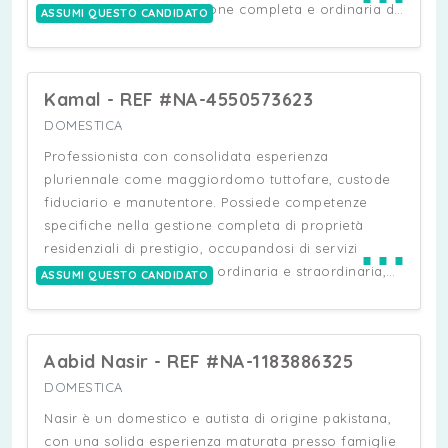
in autonomia della gestione completa e ordinaria di
ASSUMI QUESTO CANDIDATO
abitazioni di grandi e medie dimensioni, curando
pulizie quotidiane e periodiche, lavaggio e stiro,
ordine degli ambienti e gestione del guardaroba. Ha
Kamal - REF #NA-4550573623
maturato esperienza anche in famiglie con bambini,
offrendo supporto pratico come
DOMESTICA
l'accompagnamento a scuola quando necessario. La
Professionista con consolidata esperienza
sua serietà e affidabilità le hanno permesso di
pluriennale come maggiordomo tuttofare, custode
costruire rapporti di collaborazione duraturi nel
fiduciario e manutentore. Possiede competenze
tempo, alcuni protrattisi per diversi anni consecutivi.
specifiche nella gestione completa di proprietà
⋯
Disponibile per collaborazioni live out a Milano.
residenziali di prestigio, occupandosi di servizi
domestici, manutenzione ordinaria e straordinaria,
ASSUMI QUESTO CANDIDATO
cura degli spazi esterni e giardinaggio. Vanta
competenze culinarie nella preparazione di piatti
della cucina italiana e sri lankese, con particolare
Aabid Nasir - REF #NA-1183886325
specializzazione nella cottura della carne. Ha
maturato esperienza nel controllo qualità nel settore
DOMESTICA
alimentare. È una persona affidabile, discreta,
Nasir è un domestico e autista di origine pakistana,
autonoma e con spiccato senso di responsabilità,
con una solida esperienza maturata presso famiglie