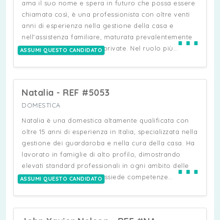
ama il suo nome e spera in futuro che possa essere
presso diverse famiglie è testimonianza della sua
chiamata così, è una professionista con oltre venti
professionalità e dedizione. Attualmente, Carmen è
anni di esperienza nella gestione della casa e
⋯
alla ricerca di un impiego come domestica part-time
nell'assistenza familiare, maturata prevalentemente
mattina per un massimo di 23 ore.
a Roma presso famiglie private. Nel ruolo più
ASSUMI QUESTO CANDIDATO
recente e continuativo si è occupata della
manutenzione ordinaria dell'abitazione,
dell'assistenza ad anziani e bambini nella routine
Natalia - REF #5053
quotidiana, della pianificazione della spesa nel
rispetto del budget e delle esigenze alimentari
DOMESTICA
familiari, oltre alla cura di animali domestici e spazi
Natalia è una domestica altamente qualificata con
esterni. In parallelo ha maturato esperienza specifica
oltre 15 anni di esperienza in Italia, specializzata nella
come baby sitter con trasporto minori, occupandosi
gestione dei guardaroba e nella cura della casa. Ha
di preparazione pasti secondo esigenze dietetiche,
lavorato in famiglie di alto profilo, dimostrando
⋯
supporto scolastico (in particolare matematica e
elevati standard professionali in ogni ambito delle
lingua), organizzazione di attività all'aperto e cura
mansioni domestiche. Possiede competenze
ASSUMI QUESTO CANDIDATO
dell'igiene personale dei bambini. In precedenza ha
avanzate nello stiro e nel trattamento di capi
lavorato per diversi anni come colf e collaboratrice
pregiati e di alta sartoria, nonché nella pulizia
familiare, con mansioni analoghe di gestione
accurata di materiali e mobilia di pregio. Sa gestire il
domestica e sorveglianza dei bambini.