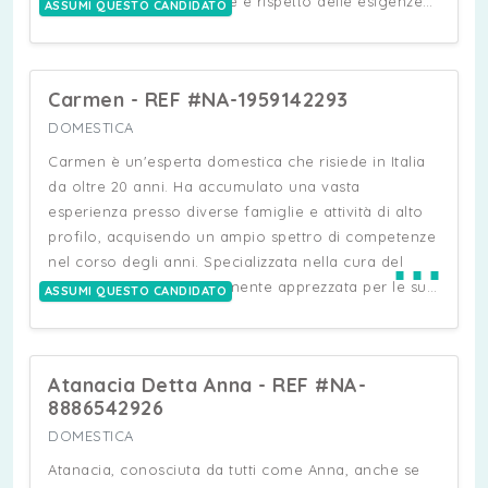
lavorando con precisione e rispetto delle esigenze
ASSUMI QUESTO CANDIDATO
della famiglia. È una persona puntuale, responsabile
e autonoma, con massima serietà e impegno.
Carmen - REF #NA-1959142293
DOMESTICA
Carmen è un'esperta domestica che risiede in Italia
da oltre 20 anni. Ha accumulato una vasta
esperienza presso diverse famiglie e attività di alto
profilo, acquisendo un ampio spettro di competenze
⋯
nel corso degli anni. Specializzata nella cura del
guardaroba e particolarmente apprezzata per le sue
ASSUMI QUESTO CANDIDATO
abilità nello stiro, Carmen dimostra notevole
destrezza nella pulizia, sia generale che dettagliata,
delle case, anche di ampie dimensioni. Inoltre, è
Atanacia Detta Anna - REF #NA-
abile nella preparazione dei pasti per la famiglia e
8886542926
gli ospiti. Carmen si presenta come una persona
DOMESTICA
affidabile, dai modi gentili, e ha dimostrato di saper
trasmettere la sua vasta esperienza e competenza
Atanacia, conosciuta da tutti come Anna, anche se
nel suo ruolo. La sua permanenza pluriennale