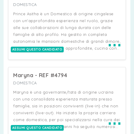
capacità relazionali.
quotidiane, della gestione dei medicinali, dell’aiuto
DOMESTICA
nella mobilità e dell’accompagnamento a visite
Prince Asitha è un Domestico di origine cingalese
mediche, terapie e attività ricreative. Si distingue per
con un'approfondita esperienza nel ruolo, grazie
affidabilità, discrezione ed empatia, con una
alle sue collaborazioni di lunga durata con delle
particolare attenzione ai bisogni delle persone
famiglie di alto profilo. Ha gestito in completa
⋯
assistite e al rispetto della loro privacy. È abituata a
autonomia le mansioni domestiche di grandi dimore,
lavorare con precisione, autonomia e senso di
occupandosi delle pulizie approfondite, cucina con
ASSUMI QUESTO CANDIDATO
responsabilità, mantenendo elevati standard di
servizio a tavola, stiro di capi delicati e cura di
ordine e igiene all’interno della casa. Mely possiede
materiali pregiati. Inoltre, è esperto anche come
ottime capacità relazionali, una buona conoscenza
autista privato e nella gestione di ville e giardini. Ha
della lingua italiana e un approccio professionale e
Maryna - REF #4794
lavorato sia come live in che live out, mostrando
collaborativo con le famiglie.
grande discrezione e professionalità. Attualmente
DOMESTICA
disponibile per opportunità lavorative nel Nord Italia
Maryna è una governante/tata di origine ucraina
nei pressi di Padova e dintorni in quanto lì vive la
con una consolidata esperienza maturata presso
sua famiglia.
famiglie, sia in posizioni conviventi (live-in) che non
conviventi (live-out). Ha iniziato la propria carriera
⋯
come domestica, per poi specializzarsi nella cura dei
bambini. Nel corso degli anni ha seguito numerosi
ASSUMI QUESTO CANDIDATO
bambini fin dai primissimi mesi di vita, occupandosi