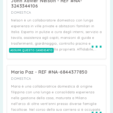
John Xavier Nelson - REF #NA-
servizio in tavola formale e ha una buona base di
3243344106
cucina italiana. Ha esperienza con bambini anche
DOMESTICA
piccoli. È una persona dal carattere mite, con buone
maniere e sa relazionarsi con persone di alto
Nelson è un collaboratore domestico con lunga
profilo. È costantemente orientata alla crescita
esperienza in ville private e abitazioni familiari in
professionale e all'apprendimento di nuove
Italia. Esperto in pulizie e cura degli interni, servizio a
competenze.
tavola, assistenza agli ospiti, mansioni di guida e
⋯
trasferimenti, giardinaggio, controllo piscina e
manutenzione di base della proprietà. Affidabile,
ASSUMI QUESTO CANDIDATO
discreto, puntuale e flessibile, con spiccata capacità
di lavorare in autonomia e con lealtà a lungo
termine nel supporto a famiglie private e proprietari
Maria Paz - REF #NA-6844377850
di ville. Sposato, la moglie ha il permesso di
soggiorno e spesso viene a trovarlo e lo supporta
DOMESTICA
nei lavori che sta svolgendo. Hanno due figli
Maria è una collaboratrice domestica di origine
studenti universitari in Australia. Nelson ha la
filippina con una lunga e consolidata esperienza
cittadinanza italiana.
nella gestione della casa, maturata a Milano
nell'arco di oltre vent'anni presso diverse famiglie
⋯
facoltose. Nel corso della sua carriera si è occupata