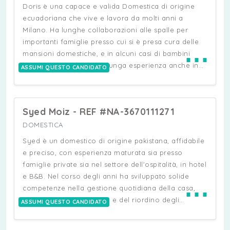
della patente di guida, è automunita e vive a
Doris è una capace e valida Domestica di origine
Rozzano con la propria famiglia e i suoi due figli.
ecuadoriana che vive e lavora da molti anni a
Chiara si presenta in modo curato ed è una grande
Milano. Ha lunghe collaborazioni alle spalle per
lavoratrice. Attualmente è alla ricerca di una nuova
importanti famiglie presso cui si è presa cura delle
⋯
collaborazione, sia full-time che part-time.
mansioni domestiche, e in alcuni casi di bambini
anche molto piccoli. Ha lunga esperienza anche in
ASSUMI QUESTO CANDIDATO
albergo nel suo paese. Molto accurata nell'ordine e
pulizie, nella cura del guardaroba, sia lavanderia che
stiro, anche di indumenti delicati, sa anche
Syed Moiz - REF #NA-3670111271
apparecchiare e servire in tavola. Ha una carattere
solare e diretto, parla un buon Italiano, ha due figli
DOMESTICA
piuttosto autonomi e sta cercando una
Syed è un domestico di origine pakistana, affidabile
collaborazione a lungo termine su Milano.
e preciso, con esperienza maturata sia presso
famiglie private sia nel settore dell'ospitalità, in hotel
e B&B. Nel corso degli anni ha sviluppato solide
⋯
competenze nella gestione quotidiana della casa,
occupandosi della pulizia e del riordino degli
ASSUMI QUESTO CANDIDATO
ambienti, del lavaggio, dello stiro, della cura del
guardaroba, della preparazione dei pasti, della