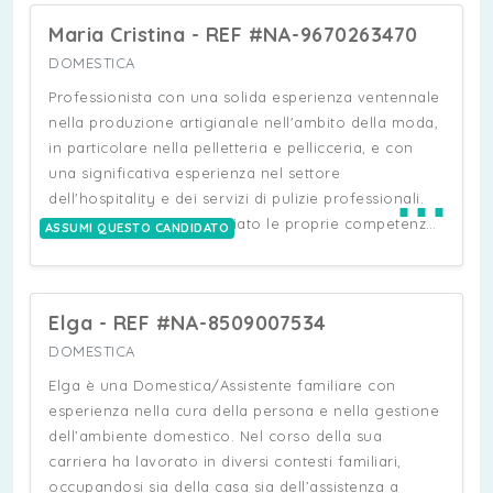
spesa e del servizio a tavola. Grazie all'esperienza
Maria Cristina - REF #NA-9670263470
nel settore alberghiero, è abituato a lavorare
mantenendo elevati standard di ordine, igiene e
DOMESTICA
attenzione ai dettagli, anche in contesti dinamici e
Professionista con una solida esperienza ventennale
con ritmi di lavoro intensi. È una persona discreta,
nella produzione artigianale nell'ambito della moda,
organizzata e responsabile, capace di lavorare in
in particolare nella pelletteria e pellicceria, e con
autonomia e di adattarsi alle esigenze della famiglia.
una significativa esperienza nel settore
⋯
Attualmente è titolare di un permesso di soggiorno
dell'hospitality e dei servizi di pulizie professionali.
per motivi di studio e ha già avviato la procedura
Negli ultimi anni ha ampliato le proprie competenze
ASSUMI QUESTO CANDIDATO
per la conversione in permesso di soggiorno per
attraverso percorsi formativi specifici nel
motivi di lavoro.
confezionamento alimentare e nell'accoglienza
clienti. Si distingue per un'ottima manualità,
Elga - REF #NA-8509007534
precisione, affidabilità e puntualità, unite a buone
capacità organizzative, gestionali e relazionali. È in
DOMESTICA
grado di lavorare in autonomia e in team, con
Elga è una Domestica/Assistente familiare con
attenzione ai dettagli e rispetto delle normative
esperienza nella cura della persona e nella gestione
igienico-sanitarie e di sicurezza sul lavoro.
dell’ambiente domestico. Nel corso della sua
carriera ha lavorato in diversi contesti familiari,
occupandosi sia della casa sia dell’assistenza a